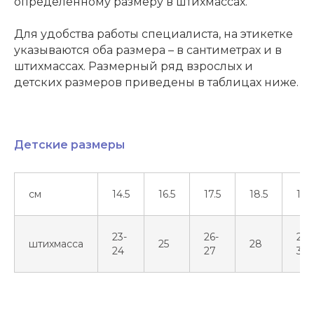
определенному размеру в штихмассах.
Для удобства работы специалиста, на этикетке
указываются оба размера – в сантиметрах и в
штихмассах. Размерный ряд взрослых и
детских размеров приведены в таблицах ниже.
Детские размеры
см
14.5
16.5
17.5
18.5
19.5
23-
26-
29-
штихмасса
25
28
24
27
30