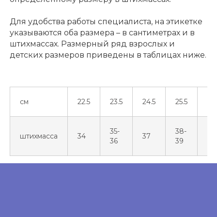
Для удобства работы специалиста, на этикетке
указываются оба размера – в сантиметрах и в
штихмассах. Размерный ряд взрослых и
детских размеров приведены в таблицах ниже.
см
22.5
23.5
24.5
25.5
26.
35-
38-
штихмасса
34
37
40
36
39