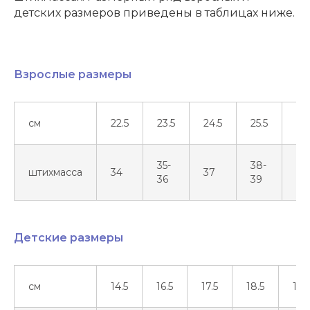
детских размеров приведены в таблицах ниже.
Взрослые размеры
см
22.5
23.5
24.5
25.5
26.
35-
38-
штихмасса
34
37
40
36
39
Детские размеры
см
14.5
16.5
17.5
18.5
19.5