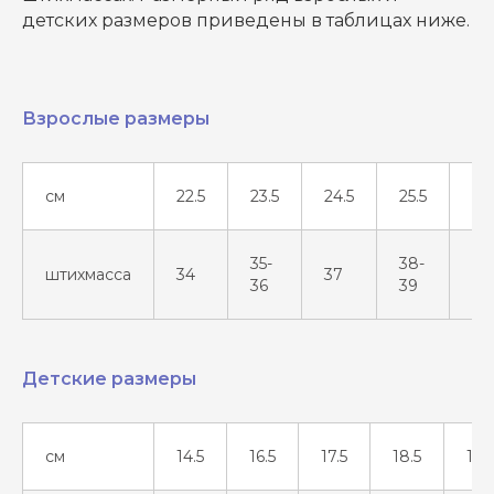
детских размеров приведены в таблицах ниже.
Взрослые размеры
см
22.5
23.5
24.5
25.5
26.
35-
38-
штихмасса
34
37
40
36
39
Детские размеры
см
14.5
16.5
17.5
18.5
19.5